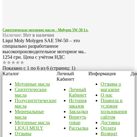
Синтетическое моторное масло - Molygen 5W-50 1л.
Наличие:
Нет в наличии
Liqui Moly Molygen SAE 5W-50 – это
специально разработанное
высокопроизводительное моторное ма..
1254 грн.
Цена с учётом НДС
Показано с 1 по 6 из 6 (страниц: 1)
Каталог
Личный
Информация
До
Кабинет
Моторные масла
Отзывы о
Синтетические
Личный
магазине
масла
Кабинет
О нас
Полусинтетические
История
Правила и
масла
заказов
условия
Минеральные
Закладки
пользования
масла
Вернуть
сайтом
Моторные масла
товар
Доставка
LIQUI MOLY
Рассылка
Оплата
Отзывы
Возврат