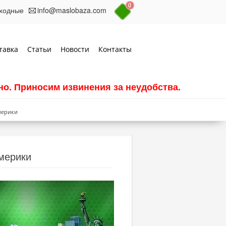
0
выходные
info@maslobaza.com
тавка
Статьи
Новости
Контакты
о. Приносим извинения за неудобства.
мерики
мерики