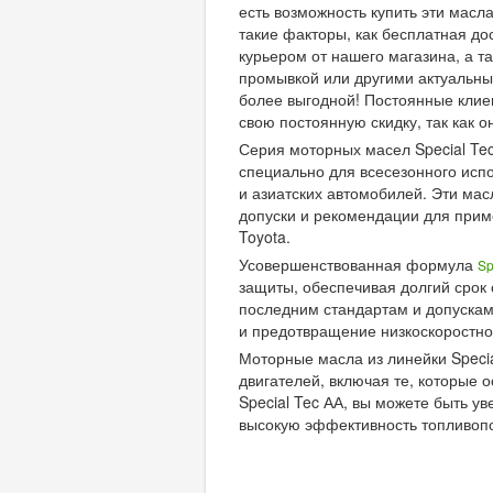
есть возможность купить эти масл
такие факторы, как бесплатная дос
курьером от нашего магазина, а т
промывкой или другими актуальны
более выгодной! Постоянные клие
свою постоянную скидку, так как 
Серия моторных масел Special Tec
специально для всесезонного исп
и азиатских автомобилей. Эти ма
допуски и рекомендации для примене
Toyota.
Усовершенствованная формула
Sp
защиты, обеспечивая долгий срок
последним стандартам и допускам
и предотвращение низкоскоростног
Моторные масла из линейки Speci
двигателей, включая те, которые
Special Tec АА, вы можете быть у
высокую эффективность топливоп