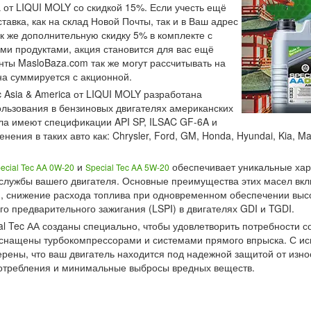
а от LIQUI MOLY со скидкой 15%. Если учесть ещё
тавка, как на склад Новой Почты, так и в Ваш адрес
ак же дополнительную скидку 5% в комплекте с
ми продуктами, акция становится для вас ещё
нты MasloBaza.com так же могут рассчитывать на
она суммируется с акционной.
 Asia & America от LIQUI MOLY разработана
ользования в бензиновых двигателях американских
сла имеют спецификации API SP, ILSAC GF-6A и
ния в таких авто как: Chrysler, Ford, GM, Honda, Hyundai, Kia, Mazd
и
обеспечивает уникальные хар
ecial Tec AA 0W-20
Special Tec AA 5W-20
 службы вашего двигателя. Основные преимущества этих масел вк
, снижение расхода топлива при одновременном обеспечении выс
о предварительного зажигания (LSPI) в двигателях GDI и TGDI.
al Tec АА созданы специально, чтобы удовлетворить потребности 
 оснащены турбокомпрессорами и системами прямого впрыска. С и
верены, что ваш двигатель находится под надежной защитой от изн
отребления и минимальные выбросы вредных веществ.