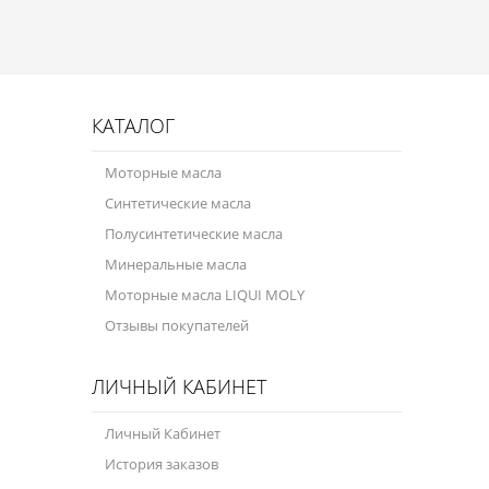
Присадки в топливо
Автокосметика
Трансмиссионные масла
КАТАЛОГ
Сервисные продукты
Моторные масла
Синтетические масла
Оборудование
Полусинтетические масла
Клеи и герметики
Минеральные масла
Профи-серия
Моторные масла LIQUI MOLY
Отзывы покупателей
Уход за кондиционером
Смазки
ЛИЧНЫЙ КАБИНЕТ
Специальные программы
Личный Кабинет
Велосипедная программа
История заказов