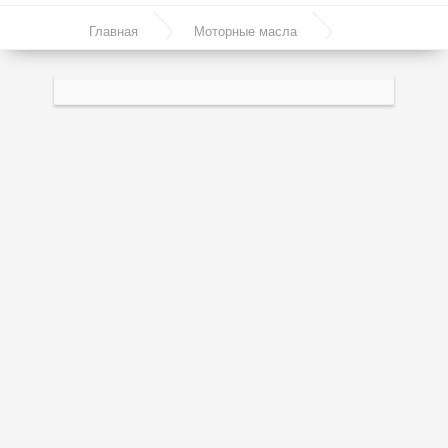
Моторные масла
Главная
Моторные масла
Синтетические масла
Полусинтетическое моторное масло - BIZOL
Полусинтетические масла
Allround 10W-40 60л
Минеральные масла
Масло с молибденом
Линейка масел Molygen
Линейка масел Top Tec
Линейка масел Special Tec
Линейка масел Optimal
Присадки
Присадки в масло
Присадки в системы охлаждения