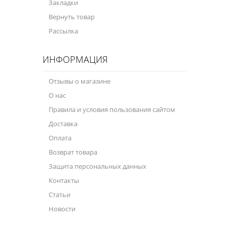
Закладки
Масла для лодочных моторов
Вернуть товар
Моторное масло для мотоцикла
Рассылка
Оружейное масло
ИНФОРМАЦИЯ
Садовая программа
Отзывы о магазине
Промышленная программа
О нас
Технологические жидкости
Правила и условия пользования сайтом
Доставка
Зимняя программа
Оплата
Возврат товара
Защита персональных данных
Контакты
Статьи
Новости