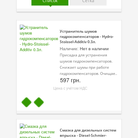
Список
Сетка
Присадки в масло
Присадки в системы охлаждения
Присадки в топливо
Устранитель шумов
гидрокомпенсаторов - Hydro-
Автокосметика
Stoissel-Additiv 0.3л.
Наличие:
Нет в наличии
Трансмиссионные масла
Присадка для устранения
шумов гидрокомпенсаторов.
Сервисные продукты
Снижает шумы при работе
гидрокомпенсаторов. Очищае..
Оборудование
597 грн.
Цена с учётом НДС
Клеи и герметики
Профи-серия
Уход за кондиционером
Смазки
Смазка для дизельных систем
впрыска - Diesel-Schmier-
Специальные программы