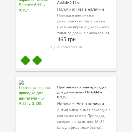
Additiv 0.15л.
Наличие:
Нет в наличии
Велосипедная программа
Присадка для смазки
дизельных систем впрыска.
Масла для лодочных моторов
Система впрыска дизельного
топлива должна смазываться ..
Моторное масло для мотоцикла
465 грн.
Оружейное масло
Цена с учётом НДС
Садовая программа
Промышленная программа
Технологические жидкости
Противоизносная присадка
Зимняя программа
для двигателя - Oil Additiv
0.125л.
Наличие:
Нет в наличии
Антифрикционная присадка в
моторное масло. Присадка,
созданная на основе MoS2
(дисульфида молибдена)..