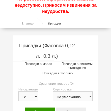
недоступно. Приносим извинения за
Акции
неудобства.
Моторные масла
Главная
Присадки
Синтетические масла
Полусинтетические масла
Присадки (Фасовка 0,12
Минеральные масла
л., 0.3 л.)
Масло с молибденом
Присадки в масло
Присадки в системы
Линейка масел Molygen
охлаждения
Присадки в топливо
Линейка масел Top Tec
Сравнение товаров (0)
Линейка масел Special Tec
На странице:
Сортировка:
Линейка масел Optimal
Присадки