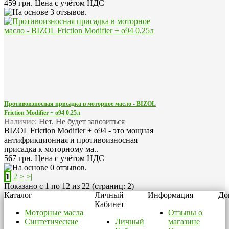
459 грн.
Цена с учётом НДС
Противоизносная присадка в моторное масло - BIZOL
Friction Modifier + o94 0,25л
Наличие:
Нет. Не будет завозиться
BIZOL Friction Modifier + o94 - это мощная
антифрикционная и противоизносная
присадка к моторному ма..
567 грн.
Цена с учётом НДС
1
2
>
>|
Показано с 1 по 12 из 22 (страниц: 2)
Каталог
Личный
Информация
До
Кабинет
Моторные масла
Отзывы о
Синтетические
Личный
магазине