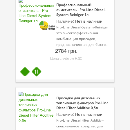
Профессиональный
Присадки в топливо
очиститель - Pro-Line Diesel-
System-Reiniger 1л.
Автокосметика
Наличие:
Нет в наличии
Pro-Line Diesel-System-Reiniger
Трансмиссионные масла
это высокоэффективная
комбинация присадок,
Сервисные продукты
предназначенная для быстр..
2784 грн.
Оборудование
Цена с учётом НДС
Клеи и герметики
Профи-серия
Уход за кондиционером
Присадка для дизельных
Смазки
топливных фильтров Pro-Line
Diesel Filter Additive 0,5л
Специальные программы
Наличие:
Нет в наличии
Pro-Line Diesel Filter Additiv -
Велосипедная программа
специальное средство для