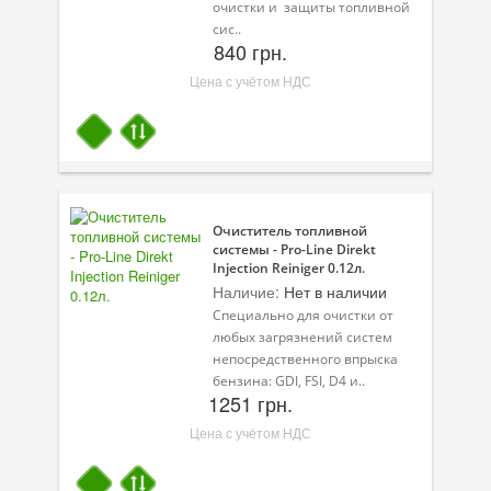
очистки и защиты топливной
Масла для лодочных моторов
сис..
840 грн.
Моторное масло для мотоцикла
Цена с учётом НДС
Оружейное масло
Садовая программа
Промышленная программа
Технологические жидкости
Очиститель топливной
системы - Pro-Line Direkt
Зимняя программа
Injection Reiniger 0.12л.
Наличие:
Нет в наличии
Специально для очистки от
любых загрязнений систем
непосредственного впрыска
бензина: GDI, FSI, D4 и..
1251 грн.
Цена с учётом НДС