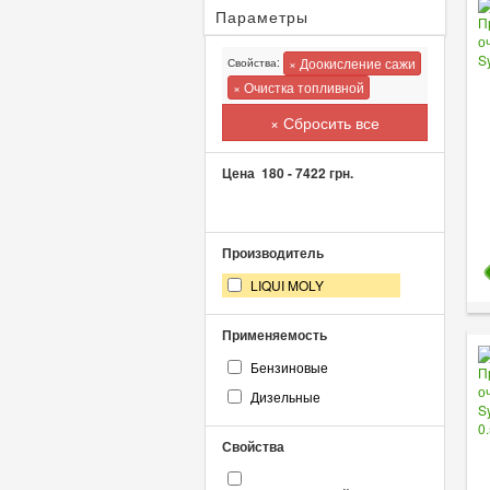
Параметры
× Доокисление сажи
Свойства:
× Очистка топливной
× Сбросить все
Цена
180
-
7422
грн.
Производитель
LIQUI MOLY
Применяемость
Бензиновые
Дизельные
Свойства