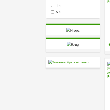
1 л.
5 л.