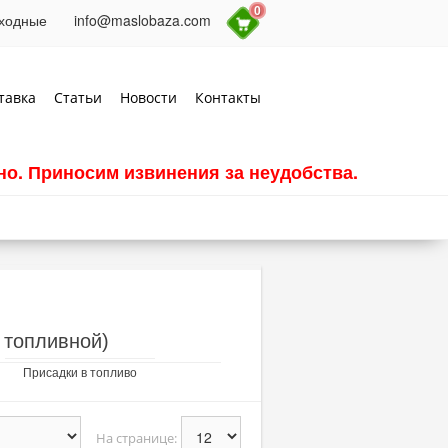
0
выходные
info@maslobaza.com
тавка
Статьи
Новости
Контакты
о. Приносим извинения за неудобства.
 топливной)
Присадки в топливо
На странице: