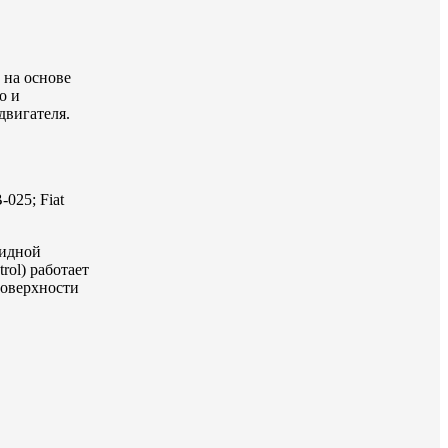
 на основе
о и
двигателя.
025; Fiat
ридной
rol) работает
поверхности