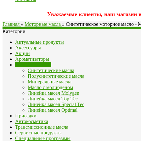
Уважаемые клиенты, наш магазин вр
Главная
»
Моторные масла
»
Синтетическое моторное масло - M
Категории
Актуальные продукты
Аксессуары
Акции
Ароматизаторы
Моторные масла
Синтетические масла
Полусинтетические масла
Минеральные масла
Масло с молибденом
Линейка масел Molygen
Линейка масел Top Tec
Линейка масел Special Tec
Линейка масел Optimal
Присадки
Автокосметика
Трансмиссионные масла
Сервисные продукты
Специальные программы