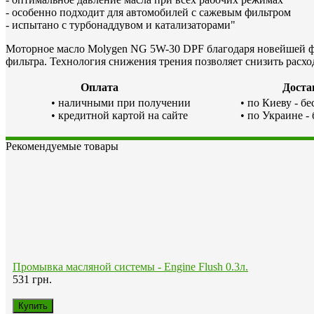
- особенно подходит для автомобилей с сажевым фильтром
- испытано с турбонаддувом и катализаторами"
Моторное масло Molygen NG 5W-30 DPF благодаря новейшей фо
фильтра. Технология снижения трения позволяет снизить расхо
Оплата
Доста
• наличными при получении
• по Киеву - б
• кредитной картой на сайте
• по Украине -
Рекомендуемые товары
Промывка масляной системы - Engine Flush 0.3л.
531 грн.
Противоизносная присадка для двигателя - Oil Additiv 0.3л.
759 грн.