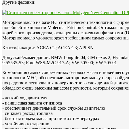
Другие фасовки:
Моторное масло на базе HC-синтетической технологии с фир
новейшей технологии Molecular Friction Control. Оптимально 
корейского производства, оснащенных сажевыми фильтрами (DP
Моторное масло удовлетворяет требованиям самых современ
Классификации: ACEA C2; ACEA C3; API SN
Допуска/Рекомендации: BMW Longlife-04; GM dexos 2; Hyundai;
9.55535-S3; Ford WSS-M2C 917-A; VW 505.00; VW 505.01
Комбинация самых современных базовых масел и новейшего ун
технологии MFC, обеспечивает моторному маслу непревзойденны
посредством легирования поверхностного слоя деталей двигат
обладают очень высоким запасом прочности, который сохраняет
- легкий ход двигателя
- наивысшая защита от износа
- обеспечивает длительный срок службы двигателю
- снижает расход топлива
- быстрая подача масла при низких температурах
- устойчиво к старению
- оптимальное давление масла при всех рабочих режимах