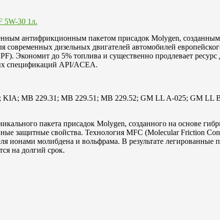
менным антифрикционным пакетом присадок Molygen, созданным
для современных дизельных двигателей автомобилей европейског
F). Экономит до 5% топлива и существенно продлевает ресурс 
ных спецификаций API/ACEA.
 KIA; MB 229.31; MB 229.51; MB 229.52; GM LL A-025; GM LL B-
икального пакета присадок Molygen, созданного на основе гиб
е защитные свойства. Технология MFC (Molecular Friction Cont
еля ионами молибдена и вольфрама. В результате легированные 
ся на долгий срок.