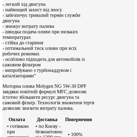
- легкий хід двигуна
- найвищий захист від зносу
- забезпечує тривалий термін служби
двигуна
- знижує витрату палива
- швидка подача оливи при низьких
температурах
- стійка до старіння
- оптимальний тиск оливи при всіх
робочих режимах
- особливо підходить для автомобілів із
сажовим фільтром
- випробувано з турбонаддувом і
каталізаторами"
Моторна олива Molygen NG 5W-30 DPF
завдяки новітній формулі MFC дозволяє
істотно збільшити ресурс двигуна та
сажовий фільтр. Технологія зниження тертя
дозволяє знизити витрату палива.
Оплата
Доставка
Повернення
• готівкою
• по Києву -
при
безкоштовно
• 100%