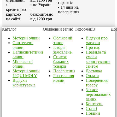
отриманні
від 1200 грн
гарантія
•
• по Україні
• 14 днів на
кредитною
-
повернення
карткою
безкоштовно
на сайті
від 1200 грн
Каталог
Обліковий запис
Інформація
Дод
Моторні оливи
Обліковий
Відгуки про
Синтетичні
запис
магазин
оливи
Історія
Про нас
Напівсинтетичні
замовлень
Правила та
оливи
Список
умови
Мінеральні
бажаних
користування
оливи
товарів
сайтом
Моторні оливи
Повернення
Доставка
LIQUI MOLY
Розсилання
Оплата
Відгуки
новин
Повернення
користувачів
товару
Захист
персональних
даних
Контакти
Статті
Новини