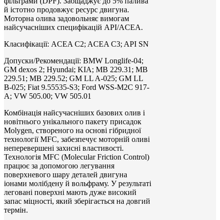
фільтрами (DPF). Заощаджує до 5% палива
й істотно продовжує ресурс двигуна.
Моторна олива задовольняє вимогам
найсучасніших специфікацій API/ACEA.
Класифікації: ACEA C2; ACEA C3; API SN
Допуски/Рекомендації: BMW Longlife-04;
GM dexos 2; Hyundai; KIA; MB 229.31; MB
229.51; MB 229.52; GM LL A-025; GM LL
B-025; Fiat 9.55535-S3; Ford WSS-M2C 917-
A; VW 505.00; VW 505.01
Комбінація найсучасніших базових олив і
новітнього унікального пакету присадок
Molygen, створеного на основі гібридної
технології MFC, забезпечує моторній оливі
неперевершені захисні властивості.
Технологія MFC (Molecular Friction Control)
працює за допомогою легування
поверхневого шару деталей двигуна
іонами молібдену й вольфраму. У результаті
леговані поверхні мають дуже високий
запас міцності, який зберігається на довгий
термін.