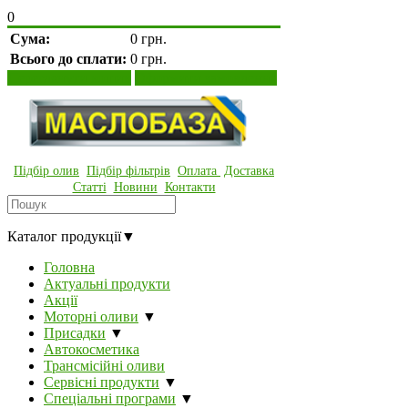
0
Сума:
0 грн.
Всього до сплати:
0 грн.
Переглянути кошик
Оформити замовлення
Підбір олив
Підбір фільтрів
Оплата
Доставка
Статті
Новини
Контакти
Каталог продукції
▼
Головна
Актуальні продукти
Акції
Моторні оливи
▼
Присадки
▼
Автокосметика
Трансмісійні оливи
Сервісні продукти
▼
Спеціальні програми
▼