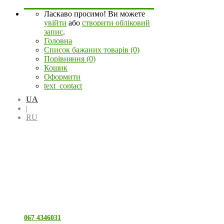
Ласкаво просимо! Ви можете
увійти
або
створити обліковий
запис
.
Головна
Список бажаних товарів (0)
Порівняння (0)
Кошик
Оформити
text_contact
UA
|
RU
067 4346031