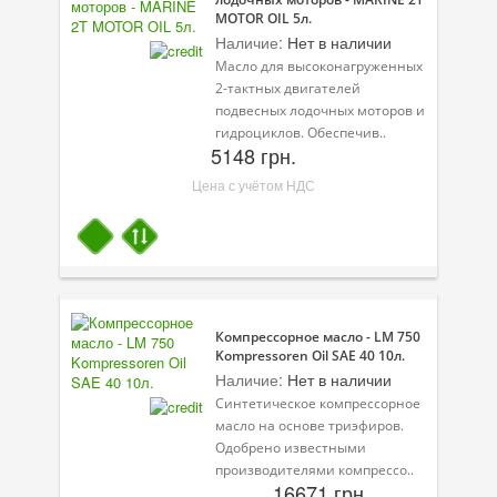
Масла для лодочных моторов
MOTOR OIL 5л.
Наличие:
Нет в наличии
Моторное масло для мотоцикла
Масло для высоконагруженных
2-тактных двигателей
Оружейное масло
подвесных лодочных моторов и
гидроциклов. Обеспечив..
Садовая программа
5148 грн.
Промышленная программа
Цена с учётом НДС
Технологические жидкости
Зимняя программа
Компрессорное масло - LM 750
Kompressoren Oil SAE 40 10л.
Наличие:
Нет в наличии
Синтетическое компрессорное
масло на основе триэфиров.
Одобрено известными
производителями компрессо..
16671 грн.