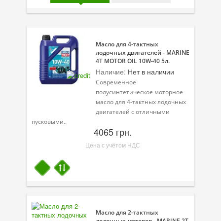
Присадки в топливо
Автокосметика
Масло для 4-тактных
лодочных двигателей - MARINE
Трансмиссионные масла
4T MOTOR OIL 10W-40 5л.
Наличие:
Нет в наличии
Сервисные продукты
Cовременное
Оборудование
полусинтетическое моторное
масло для 4-тактных лодочных
Клеи и герметики
двигателей с отличными
пусковыми..
4065 грн.
Профи-серия
Цена с учётом НДС
Уход за кондиционером
Смазки
Специальные программы
Велосипедная программа
Масло для 2-тактных
лодочных моторов - MARINE 2T