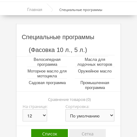
Моторные масла
Главная
Специальные программы
Синтетические масла
Полусинтетические масла
Специальные программы
Минеральные масла
(Фасовка 10 л., 5 л.)
Масло с молибденом
Велосипедная
Масла для
Линейка масел Molygen
программа
лодочных моторов
Моторное масло для
Оружейное масло
Линейка масел Top Tec
мотоцикла
Садовая программа
Промышленная
Линейка масел Special Tec
программа
Линейка масел Optimal
Сравнение товаров (0)
На странице:
Сортировка:
Присадки
Присадки в масло
Список
Сетка
Присадки в системы охлаждения