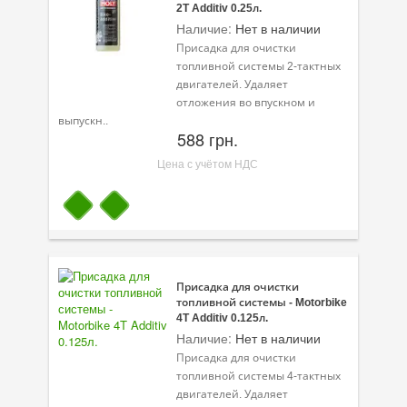
2T Additiv 0.25л.
Присадки в топливо
Наличие:
Нет в наличии
Присадка для очистки
Автокосметика
топливной системы 2-тактных
двигателей. Удаляет
Трансмиссионные масла
отложения во впускном и
выпускн..
Сервисные продукты
588 грн.
Цена с учётом НДС
Оборудование
Клеи и герметики
Профи-серия
Уход за кондиционером
Присадка для очистки
топливной системы - Motorbike
Смазки
4T Additiv 0.125л.
Наличие:
Нет в наличии
Специальные программы
Присадка для очистки
топливной системы 4-тактных
Велосипедная программа
двигателей. Удаляет