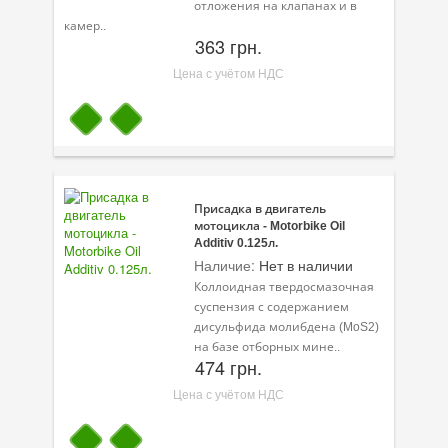
отложения на клапанах и в
Масла для лодочных моторов
камер..
363 грн.
Моторное масло для мотоцикла
Цена с учётом НДС
Оружейное масло
Садовая программа
Промышленная программа
Технологические жидкости
Присадка в двигатель
мотоцикла - Motorbike Oil
Зимняя программа
Additiv 0.125л.
Наличие:
Нет в наличии
Коллоидная твердосмазочная
суспензия с содержанием
дисульфида молибдена (MoS2)
на базе отборных мине..
474 грн.
Цена с учётом НДС