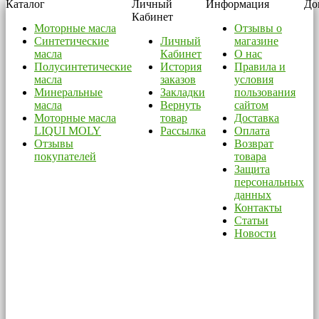
Каталог
Личный
Информация
До
Кабинет
Моторные масла
Отзывы о
Синтетические
Личный
магазине
масла
Кабинет
О нас
Полусинтетические
История
Правила и
масла
заказов
условия
Минеральные
Закладки
пользования
масла
Вернуть
сайтом
Моторные масла
товар
Доставка
LIQUI MOLY
Рассылка
Оплата
Отзывы
Возврат
покупателей
товара
Защита
персональных
данных
Контакты
Статьи
Новости