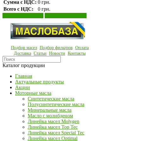
Сумма с НДС:
0 грн.
Всего с НДС:
0 грн.
Просмотр корзины
Оформление заказа
Подбор масел
Подбор фильтров
Оплата
Доставка
Статьи
Новости
Контакты
Каталог продукции
Главная
Актуальные продукты
Акции
Моторные масла
Синтетические масла
Полусинтетические масла
Минеральные масла
Масло с молибденом
Линейка масел Molygen
Линейка масел Top Tec
Линейка масел Special Tec
Линейка масел Optimal