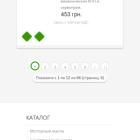
механических КПП и
сервоприв..
453 грн.
Цена с учётом НДС
1
2
3
4
5
6
>
>|
Показано с 1 по 12 из 66 (страниц: 6)
КАТАЛОГ
Моторные масла