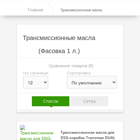
Моторные масла
Главная
Трансмиссионные масла
Синтетические масла
Полусинтетические масла
Трансмиссионные масла
Минеральные масла
(Фасовка 1 л.)
Масло с молибденом
Линейка масел Molygen
Сравнение товаров (0)
На странице:
Сортировка:
Линейка масел Top Tec
Линейка масел Special Tec
Линейка масел Optimal
Список
Сетка
Присадки
Присадки в масло
Трансмиссионное масло для
Присадки в системы охлаждения
DSG-коробок Transmax DUAL