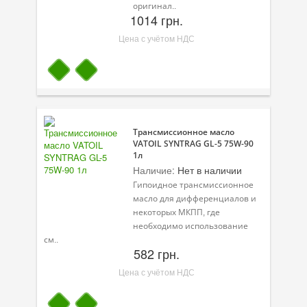
Масла для лодочных моторов
оригинал..
1014 грн.
Моторное масло для мотоцикла
Цена с учётом НДС
Оружейное масло
Садовая программа
Промышленная программа
Трансмиссионное масло
Технологические жидкости
VATOIL SYNTRAG GL-5 75W-90
1л
Зимняя программа
Наличие:
Нет в наличии
Гипоидное трансмиссионное
масло для дифференциалов и
некоторых МКПП, где
необходимо использование
см..
582 грн.
Цена с учётом НДС