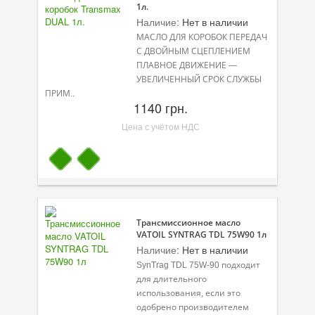
1л.
Присадки в топливо
Наличие:
Нет в наличии
МАСЛО ДЛЯ КОРОБОК ПЕРЕДАЧ
Автокосметика
С ДВОЙНЫМ СЦЕПЛЕНИЕМ
ПЛАВНОЕ ДВИЖЕНИЕ —
Трансмиссионные масла
УВЕЛИЧЕННЫЙ СРОК СЛУЖБЫ
ПРИМ..
Сервисные продукты
1140 грн.
Цена с учётом НДС
Оборудование
Клеи и герметики
Профи-серия
Уход за кондиционером
Трансмиссионное масло
VATOIL SYNTRAG TDL 75W90 1л
Смазки
Наличие:
Нет в наличии
SynTrag TDL 75W-90 подходит
Специальные программы
для длительного
использования, если это
Велосипедная программа
одобрено производителем