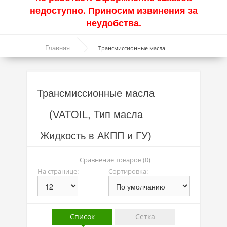
недоступно. Приносим извинения за
Акции
неудобства.
Моторные масла
Главная
Трансмиссионные масла
Синтетические масла
Полусинтетические масла
Трансмиссионные масла
Минеральные масла
(VATOIL, Тип масла
Масло с молибденом
Жидкость в АКПП и ГУ)
Линейка масел Molygen
Линейка масел Top Tec
Сравнение товаров (0)
На странице:
Сортировка:
Линейка масел Special Tec
Линейка масел Optimal
Присадки
Список
Сетка