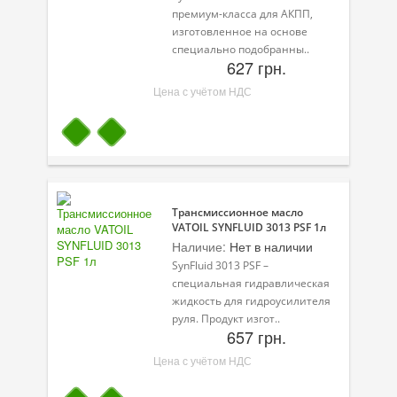
премиум-класса для АКПП,
Велосипедная программа
изготовленное на основе
специально подобранны..
627 грн.
Масла для лодочных моторов
Цена с учётом НДС
Моторное масло для мотоцикла
Оружейное масло
Садовая программа
Промышленная программа
Трансмиссионное масло
VATOIL SYNFLUID 3013 PSF 1л
Технологические жидкости
Наличие:
Нет в наличии
SynFluid 3013 PSF –
Зимняя программа
специальная гидравлическая
жидкость для гидроусилителя
руля. Продукт изгот..
657 грн.
Цена с учётом НДС