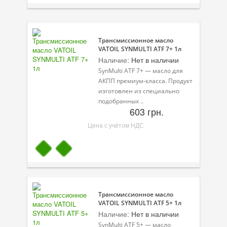
Присадки в масло
Присадки в системы охлаждения
Трансмиссионное масло
Присадки в топливо
VATOIL SYNMULTI ATF 7+ 1л
Наличие:
Нет в наличии
Автокосметика
SynMulti ATF 7+ — масло для
АКПП премиум-класса. Продукт
Трансмиссионные масла
изготовлен из специально
подобранных ..
Сервисные продукты
603 грн.
Цена с учётом НДС
Оборудование
Клеи и герметики
Профи-серия
Уход за кондиционером
Трансмиссионное масло
VATOIL SYNMULTI ATF 5+ 1л
Смазки
Наличие:
Нет в наличии
Специальные программы
SynMulti ATF 5+ — масло