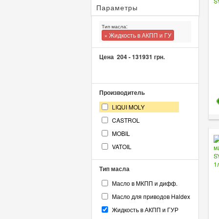
Параметры
Тип масла:
× Жидкость в АКПП и ГУ
Цена
204
-
131931
грн.
Производитель
LIQUI MOLY
CASTROL
MOBIL
VATOIL
Тип масла
Масло в МКПП и дифф.
Масло для приводов Haldex
Жидкость в АКПП и ГУР