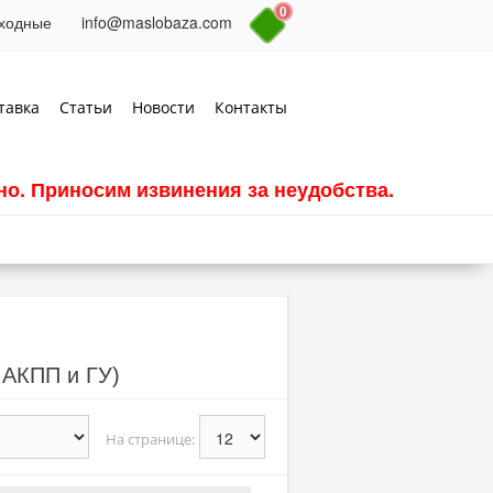
0
выходные
info@maslobaza.com
тавка
Статьи
Новости
Контакты
о. Приносим извинения за неудобства.
 АКПП и ГУ)
На странице: