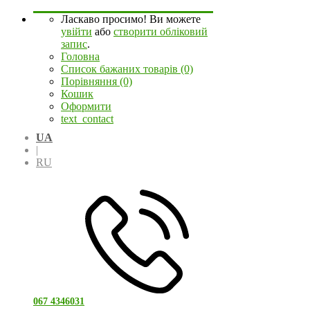
Ласкаво просимо! Ви можете
увійти
або
створити обліковий
запис
.
Головна
Список бажаних товарів (0)
Порівняння (0)
Кошик
Оформити
text_contact
UA
|
RU
067 4346031