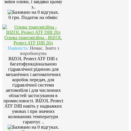
зміни оливи, і завдяки цьому
з..
0 грн.
Податок на обмін:
Олива трансмісійна - BIZOL
Protect ATF DIII 20л
Наявність:
Немає. Знято з
виробництва
BIZOL Protect ATF DIII є
багатофункціональною
гідравлічної рідиною для
механічних і автоматичних
коробок передач, для
гідравлічної системи
автомобіля і для численних
областей застосування в
промисловості. BIZOL Protect
ATF DIII навіть у надважких
умовах і при значних
коливаннях температури
гарантує ..