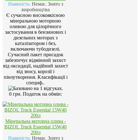
Наявність:
Немає. Знято з
виробництва
Є сучасною високоякісною
мінеральною моторною
оливою для цілорічного
застосування в бензинових і
дизельних моторах з
каталізатором і без,
включаючи тубодизелі.
Сучасний пакет присадок
забезпечує відмінний захист
від оксидації, надійний захист
від зносу, корозії і
піноутворення. Класифікації і
специф..
0 грн.
Податок на обмін:
Мінеральна моторна олива -
BIZOL Truck Essential 15W40
200л
Наявність:
Немає. Знято з