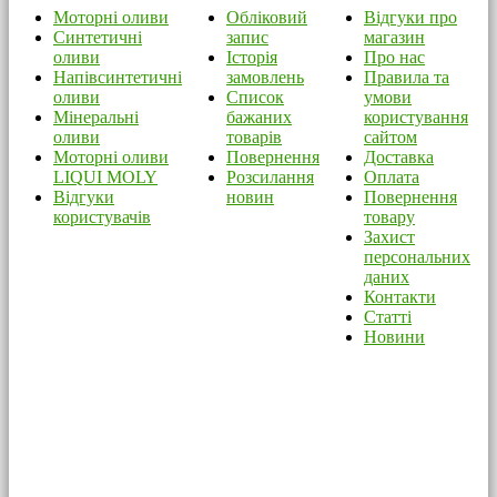
Моторні оливи
Обліковий
Відгуки про
Синтетичні
запис
магазин
оливи
Історія
Про нас
Напівсинтетичні
замовлень
Правила та
оливи
Список
умови
Мінеральні
бажаних
користування
оливи
товарів
сайтом
Моторні оливи
Повернення
Доставка
LIQUI MOLY
Розсилання
Оплата
Відгуки
новин
Повернення
користувачів
товару
Захист
персональних
даних
Контакти
Статті
Новини