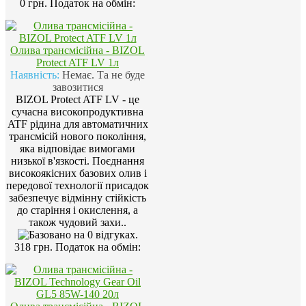
0 грн.
Податок на обмін:
Олива трансмісійна - BIZOL
Protect ATF LV 1л
Наявність:
Немає. Та не буде
завозитися
BIZOL Protect ATF LV - це
сучасна високопродуктивна
ATF рідина для автоматичних
трансмісій нового покоління,
яка відповідає вимогами
низької в'язкості. Поєднання
високоякісних базових олив і
передової технології присадок
забезпечує відмінну стійкість
до старіння і окислення, а
також чудовий захи..
318 грн.
Податок на обмін: