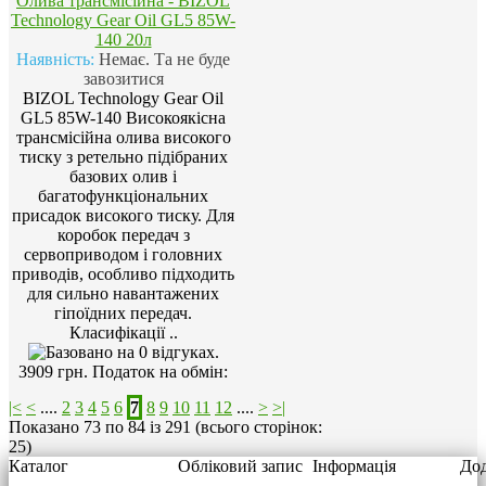
Олива трансмісійна - BIZOL
Technology Gear Oil GL5 85W-
140 20л
Наявність:
Немає. Та не буде
завозитися
BIZOL Technology Gear Oil
GL5 85W-140 Високоякісна
трансмісійна олива високого
тиску з ретельно підібраних
базових олив і
багатофункціональних
присадок високого тиску. Для
коробок передач з
сервоприводом і головних
приводів, особливо підходить
для сильно навантажених
гіпоїдних передач.
Класифікації ..
3909 грн.
Податок на обмін:
|<
<
....
2
3
4
5
6
7
8
9
10
11
12
....
>
>|
Показано 73 по 84 із 291 (всього сторінок:
25)
Каталог
Обліковий запис
Інформація
Дод