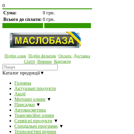
0
Сума:
0 грн.
Всього до сплати:
0 грн.
Переглянути кошик
Оформити замовлення
Підбір олив
Підбір фільтрів
Оплата
Доставка
Статті
Новини
Контакти
Каталог продукції
▼
Головна
Актуальні продукти
Акції
Моторні оливи
▼
Присадки
▼
Автокосметика
Трансмісійні оливи
Сервісні продукти
▼
Спеціальні програми
▼
Технологічні рідини