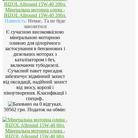
Мінеральна моторна олива -
BIZOL Allround 15W-40 200л.
Наявність:
Немає. Та не буде
завозитися
Є сучасною високоякісною
мінеральною моторною
оливою для цілорічного
застосування в бензинових і
дизельних моторах з
каталізатором і без,
включаючи тубодизелі.
Сучасний пакет присадок
забезпечує відмінний захист
від оксидації, надійний захист
від зносу, корозії і
піноутворення. Класифікації і
специф..
59562 грн.
Податок на обмін:
Мінеральна моторна олива -
BIZOL Allround 15W-40 60л.