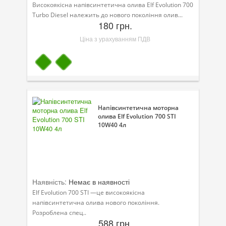
Високоякісна напівсинтетична олива Elf Evolution 700
Turbo Diesel належить до нового покоління олив...
Велосипедна програма
180 грн.
Моторна олива для мотоцикла
Ціна з урахуванням ПДВ
Оливи для зброї
Оливи для моторів човнів
Продукція для саду
Напівсинтетична моторна
Промислова програма
олива Elf Evolution 700 STI
10W40 4л
Технологічні рідини
Зимова програма
Наявність:
Немає в наявності
Elf Evolution 700 STI —це високоякісна
напівсинтетична олива нового покоління.
Розроблена спец..
588 грн.