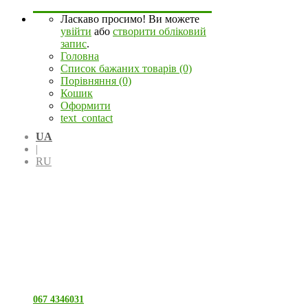
Ласкаво просимо! Ви можете
увійти
або
створити обліковий
запис
.
Головна
Список бажаних товарів (0)
Порівняння (0)
Кошик
Оформити
text_contact
UA
|
RU
067 4346031