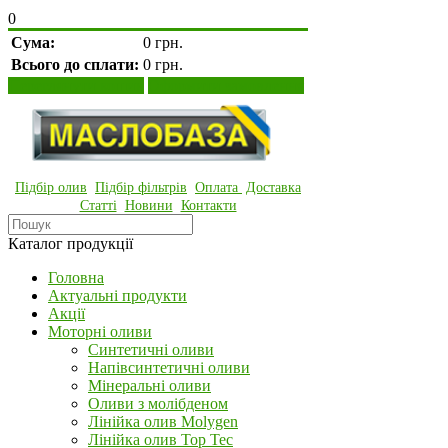
0
Сума:
0 грн.
Всього до сплати:
0 грн.
Переглянути кошик
Оформити замовлення
Підбір олив
Підбір фільтрів
Оплата
Доставка
Статті
Новини
Контакти
Каталог продукції
Головна
Актуальні продукти
Акції
Моторні оливи
Синтетичні оливи
Напівсинтетичні оливи
Мінеральні оливи
Оливи з молібденом
Лінійка олив Molygen
Лінійка олив Top Tec