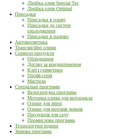
Лінійка олив Special Tec
Лінійка олив Optimal
Присадки
Присадки в оливу
Присадки до систем
охолодження
Присадки в паливо
Автокосметика
Трансмісійні оливи
Сервісні продукти
Обладнання
Догляд за кондиціонером
Клеї і герметики
Профі-серія
Мастила
Спеціальні програми
Велосипедна програма
Моторна олива для мотоцикла
Оливи для зброї
Оливи для моторів човнів
Продукція для саду
Промислова програма
Технологічні рідини
Зимова програма