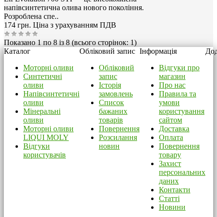
напівсинтетична олива нового покоління.
Розроблена спе..
174 грн.
Ціна з урахуванням ПДВ
Показано 1 по 8 із 8 (всього сторінок: 1)
Каталог
Обліковий запис
Інформація
Дод
Моторні оливи
Обліковий
Відгуки про
Синтетичні
запис
магазин
оливи
Історія
Про нас
Напівсинтетичні
замовлень
Правила та
оливи
Список
умови
Мінеральні
бажаних
користування
оливи
товарів
сайтом
Моторні оливи
Повернення
Доставка
LIQUI MOLY
Розсилання
Оплата
Відгуки
новин
Повернення
користувачів
товару
Захист
персональних
даних
Контакти
Статті
Новини