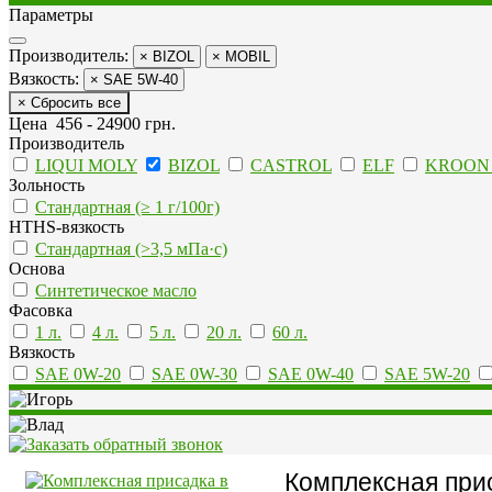
Параметры
Производитель:
× BIZOL
× MOBIL
Вязкость:
× SAE 5W-40
× Сбросить все
Цена
456
-
24900
грн.
Производитель
LIQUI MOLY
BIZOL
CASTROL
ELF
KROON 
Зольность
Стандартная (≥ 1 г/100г)
HTHS-вязкость
Стандартная (>3,5 мПа·с)
Основа
Синтетическое масло
Фасовка
1 л.
4 л.
5 л.
20 л.
60 л.
Вязкость
SAE 0W-20
SAE 0W-30
SAE 0W-40
SAE 5W-20
Комплексная прис