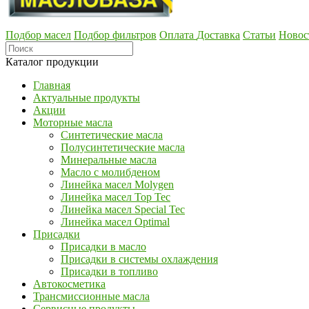
Подбор масел
Подбор фильтров
Оплата
Доставка
Статьи
Новос
Каталог продукции
Главная
Актуальные продукты
Акции
Моторные масла
Синтетические масла
Полусинтетические масла
Минеральные масла
Масло с молибденом
Линейка масел Molygen
Линейка масел Top Tec
Линейка масел Special Tec
Линейка масел Optimal
Присадки
Присадки в масло
Присадки в системы охлаждения
Присадки в топливо
Автокосметика
Трансмиссионные масла
Сервисные продукты