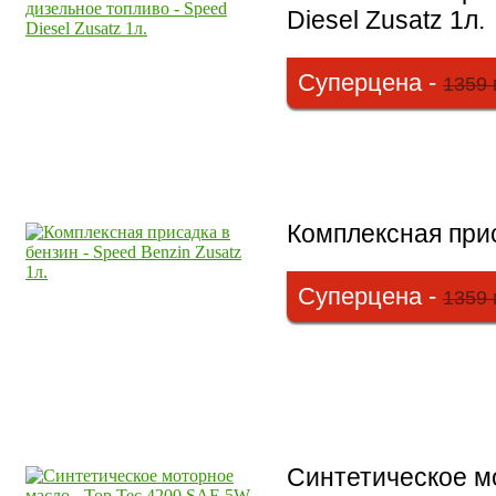
Diesel Zusatz 1л.
Суперцена -
1359 
Комплексная прис
Суперцена -
1359 
Синтетическое м