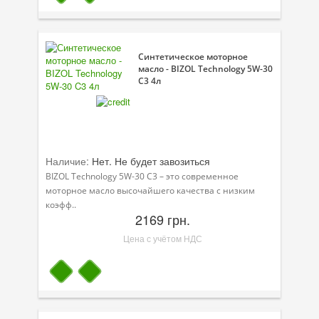
Велосипедная программа
Масла для лодочных моторов
Синтетическое моторное
масло - BIZOL Technology 5W-30
Моторное масло для мотоцикла
C3 4л
Оружейное масло
Садовая программа
Наличие:
Нет. Не будет завозиться
Промышленная программа
BIZOL Technology 5W-30 C3 – это современное
моторное масло высочайшего качества с низким
Технологические жидкости
коэфф..
2169 грн.
Зимняя программа
Цена с учётом НДС