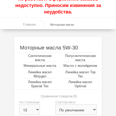
недоступно. Приносим извинения за
Акции
неудобства.
Моторные масла
Главная
Моторные масла
Синтетические масла
Полусинтетические масла
Моторные масла 5W-30
Минеральные масла
Синтетические
Полусинтетические
Масло с молибденом
масла
масла
Минеральные масла
Масло с молибденом
Линейка масел Molygen
Линейка масел
Линейка масел Top
Molygen
Tec
Линейка масел Top Tec
Линейка масел
Линейка масел
Special Tec
Optimal
Линейка масел Special Tec
Сравнение товаров (0)
Линейка масел Optimal
На странице:
Сортировка:
Присадки