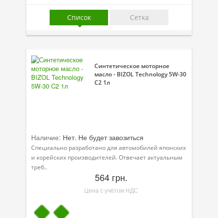
Присадки в масло
Список
Сетка
Присадки в системы охлаждения
Присадки в топливо
Автокосметика
Синтетическое моторное
масло - BIZOL Technology 5W-30
C2 1л
Трансмиссионные масла
Сервисные продукты
Оборудование
Наличие:
Нет. Не будет завозиться
Клеи и герметики
Специально разработано для автомобилей японских
и корейских производителей. Отвечает актуальным
Профи-серия
треб..
564 грн.
Уход за кондиционером
Цена с учётом НДС
Смазки
Специальные программы