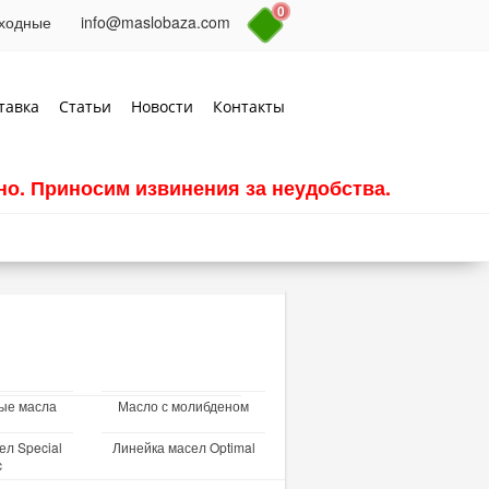
0
выходные
info@maslobaza.com
тавка
Статьи
Новости
Контакты
о. Приносим извинения за неудобства.
ые масла
Масло с молибденом
ел Special
Линейка масел Optimal
c