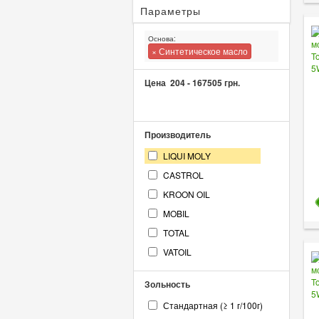
Параметры
Основа:
× Синтетическое масло
Цена
204
-
167505
грн.
Производитель
LIQUI MOLY
CASTROL
KROON OIL
MOBIL
TOTAL
VATOIL
Зольность
Стандартная (≥ 1 г/100г)