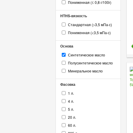
Пониженная (≤ 0,8 г/100г)
HTHS-вязкость
Стандартная (>3,5 мПа·с)
Пониженная (<3,5 мПа·с)
Основа
Синтетическое масло
Полусинтетическое масло
Минеральное масло
Фасовка
1 л.
4 л.
5 л.
20 л.
60 л.