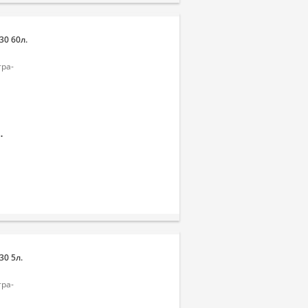
30 60л.
тра-
.
30 5л.
тра-