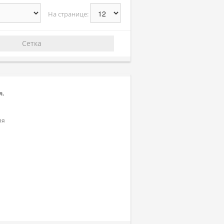
На странице:
Сетка
л.
ля