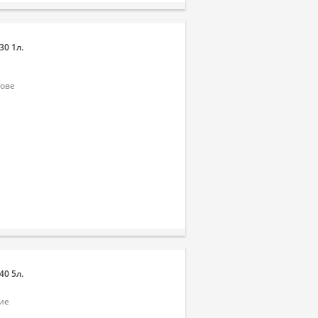
30 1л.
нове
40 5л.
ние