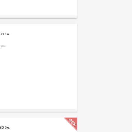
30 1л.
тра-
-20%
30 5л.