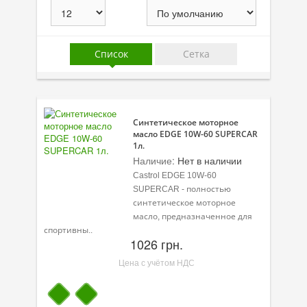
Присадки в масло
Присадки в системы охлаждения
Список
Сетка
Присадки в топливо
Автокосметика
Трансмиссионные масла
Синтетическое моторное
масло EDGE 10W-60 SUPERCAR
Сервисные продукты
1л.
Наличие:
Нет в наличии
Оборудование
Castrol EDGE 10W-60
SUPERCAR - полностью
Клеи и герметики
синтетическое моторное
масло, предназначенное для
Профи-серия
спортивны..
1026 грн.
Уход за кондиционером
Цена с учётом НДС
Смазки
Специальные программы