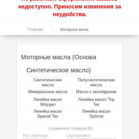
недоступно. Приносим извинения за
Акции
неудобства.
Моторные масла
Главная
Моторные масла
Синтетические масла
Полусинтетические масла
Моторные масла (Основа
Минеральные масла
Синтетическое масло)
Масло с молибденом
Синтетические
Полусинтетические
Линейка масел Molygen
масла
масла
Минеральные масла
Масло с молибденом
Линейка масел Top Tec
Линейка масел
Линейка масел Top
Molygen
Tec
Линейка масел Special Tec
Линейка масел
Линейка масел
Special Tec
Optimal
Линейка масел Optimal
Сравнение товаров (0)
Присадки
На странице:
Сортировка: