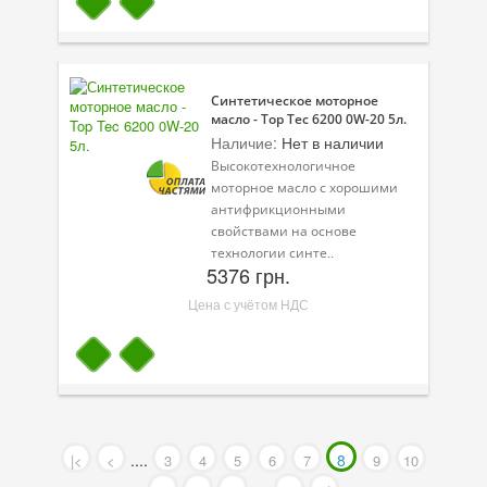
Синтетическое моторное
масло - Top Tec 6200 0W-20 5л.
Наличие:
Нет в наличии
Высокотехнологичное
моторное масло с хорошими
антифрикционными
свойствами на основе
технологии синте..
5376 грн.
Цена с учётом НДС
....
8
|<
<
3
4
5
6
7
9
10