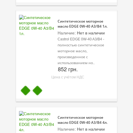
Велосипедная программа
Синтетическое моторное
Масла для лодочных моторов
масло EDGE 0W-40 A3/B4 1л.
Наличие:
Нет в наличии
Моторное масло для мотоцикла
Castrol EDGE 0W-40 A3/B4 -
Оружейное масло
полностью синтетическое
моторное масло,
Садовая программа
произведенное с
использованием но..
852 грн.
Промышленная программа
Цена с учётом НДС
Технологические жидкости
Зимняя программа
Синтетическое моторное
масло EDGE 0W-40 A3/B4 4л.
Наличие:
Нет в наличии