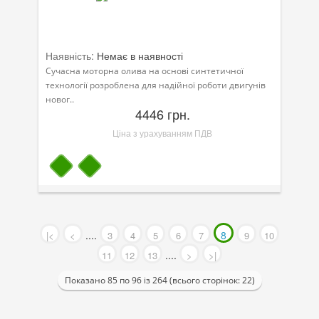
Наявність:
Немає в наявності
Сучасна моторна олива на основі синтетичної
технології розроблена для надійної роботи двигунів
новог..
4446 грн.
Ціна з урахуванням ПДВ
....
8
|<
<
3
4
5
6
7
9
10
....
11
12
13
>
>|
Показано 85 по 96 із 264 (всього сторінок: 22)