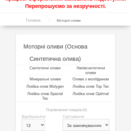
Перепрошуємо за незручності.
Акції
Головна
Моторні оливи
Моторні оливи
Синтетичні оливи
Напівсинтетичні оливи
Моторні оливи (Основа
Мінеральні оливи
Синтетична олива)
Оливи з молібденом
Синтетичні оливи
Напівсинтетичні
оливи
Лінійка олив Molygen
Мінеральні оливи
Оливи з молібденом
Лінійка олив Molygen
Лінійка олив Top Tec
Лінійка олив Top Tec
Лінійка олив Special
Лінійка олив Optimal
Tec
Лінійка олив Special Tec
Порівняння товарів (0)
Лінійка олив Optimal
Відображати:
Сортування
Присадки