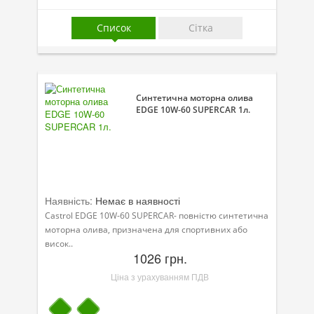
Присадки в оливу
Список
Сітка
Присадки до систем охолодження
Присадки в паливо
Автокосметика
Синтетична моторна олива
EDGE 10W-60 SUPERCAR 1л.
Трансмісійні оливи
Сервісні продукти
Обладнання
Наявність:
Немає в наявності
Догляд за кондиціонером
Castrol EDGE 10W-60 SUPERCAR- повністю синтетична
Клеї і герметики
моторна олива, призначена для спортивних або
висок..
1026 грн.
Профі-серія
Ціна з урахуванням ПДВ
Мастила
Спеціальні програми