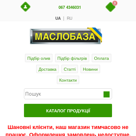
0
067 4346031
|
UA
RU
Підбір олив
Підбір фільтрів
Оплата
Доставка
Статті
Новини
Контакти
КАТАЛОГ ПРОДУКЦІЇ
Головна
Шановні клієнти, наш магазин тимчасово не
працює. Оформлення замовлень недоступне.
Актуальні продукти