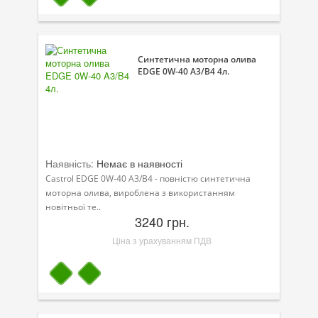
Велосипедна програма
Моторна олива для мотоцикла
Синтетична моторна олива
EDGE 0W-40 A3/B4 4л.
Оливи для зброї
Оливи для моторів човнів
Продукція для саду
Наявність:
Немає в наявності
Промислова програма
Castrol EDGE 0W-40 A3/B4 - повністю синтетична
Технологічні рідини
моторна олива, вироблена з використанням
новітньої те..
Зимова програма
3240 грн.
Ціна з урахуванням ПДВ