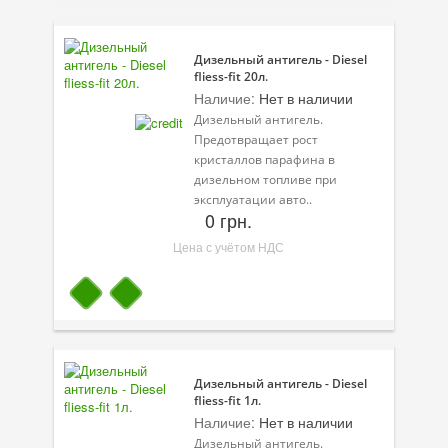
Присадки в масло
Присадки в системы охлаждения
Дизельный антигель - Diesel
fliess-fit 20л.
Присадки в топливо
Наличие:
Нет в наличии
Дизельный антигель.
Автокосметика
Предотвращает рост
кристаллов парафина в
Трансмиссионные масла
дизельном топливе при
эксплуатации авто..
Сервисные продукты
0 грн.
Цена с учётом НДС
Оборудование
Клеи и герметики
Профи-серия
Уход за кондиционером
Дизельный антигель - Diesel
fliess-fit 1л.
Смазки
Наличие:
Нет в наличии
Специальные программы
Дизельный антигель.