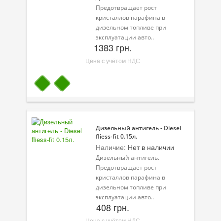
Предотвращает рост
Велосипедная программа
кристаллов парафина в
дизельном топливе при
Масла для лодочных моторов
эксплуатации авто..
1383 грн.
Моторное масло для мотоцикла
Цена с учётом НДС
Оружейное масло
Садовая программа
Промышленная программа
Дизельный антигель - Diesel
Технологические жидкости
fliess-fit 0.15л.
Наличие:
Нет в наличии
Зимняя программа
Дизельный антигель.
Предотвращает рост
кристаллов парафина в
дизельном топливе при
эксплуатации авто..
408 грн.
Цена с учётом НДС