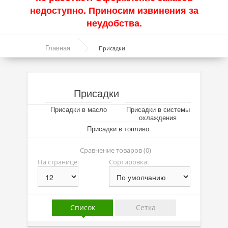
недоступно. Приносим извинения за
Акции
неудобства.
Моторные масла
Главная
Присадки
Синтетические масла
Полусинтетические масла
Присадки
Минеральные масла
Присадки в масло
Присадки в системы
Масло с молибденом
охлаждения
Присадки в топливо
Линейка масел Molygen
Сравнение товаров (0)
Линейка масел Top Tec
На странице:
Сортировка:
Линейка масел Special Tec
Линейка масел Optimal
Список
Сетка
Присадки