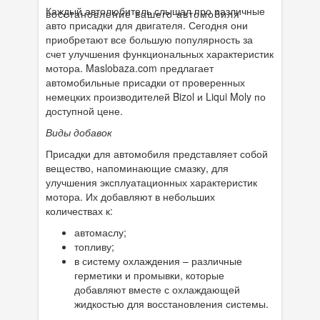
Каждый автолюбитель слышал про различные
восстановление вашего автомобиля
авто присадки для двигателя. Сегодня они
приобретают все большую популярность за
счет улучшения функциональных характеристик
мотора. Maslobaza.com предлагает
автомобильные присадки от проверенных
немецких производителей Bizol и Liqui Moly по
доступной цене.
Виды добавок
Присадки для автомобиля представляет собой
вещество, напоминающие смазку, для
улучшения эксплуатационных характеристик
мотора. Их добавляют в небольших
количествах к:
автомаслу;
топливу;
в систему охлаждения – различные
герметики и промывки, которые
добавляют вместе с охлаждающей
жидкостью для восстановления системы.