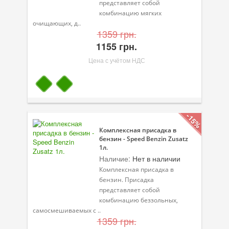
представляет собой
комбинацию мягких
Велосипедная программа
очищающих, д..
1359 грн.
Масла для лодочных моторов
1155 грн.
Моторное масло для мотоцикла
Цена с учётом НДС
Оружейное масло
Садовая программа
-15%
Промышленная программа
Комплексная присадка в
Технологические жидкости
бензин - Speed Benzin Zusatz
1л.
Зимняя программа
Наличие:
Нет в наличии
Комплексная присадка в
бензин. Присадка
представляет собой
комбинацию беззольных,
самосмешиваемых с ..
1359 грн.