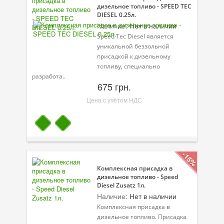
дизельное топливо - SPEED TEC
Присадки в масло
DIESEL 0.25л.
Наличие:
Нет в наличии
Присадки в системы охлаждения
Speed Tec Diesel является
Присадки в топливо
уникальной беззольной
присадкой к дизельному
Автокосметика
топливу, специально
разработа..
675 грн.
Трансмиссионные масла
Цена с учётом НДС
Сервисные продукты
Оборудование
Клеи и герметики
-15%
Профи-серия
Комплексная присадка в
дизельное топливо - Speed
Уход за кондиционером
Diesel Zusatz 1л.
Наличие:
Нет в наличии
Смазки
Комплексная присадка в
дизельное топливо. Присадка
Специальные программы