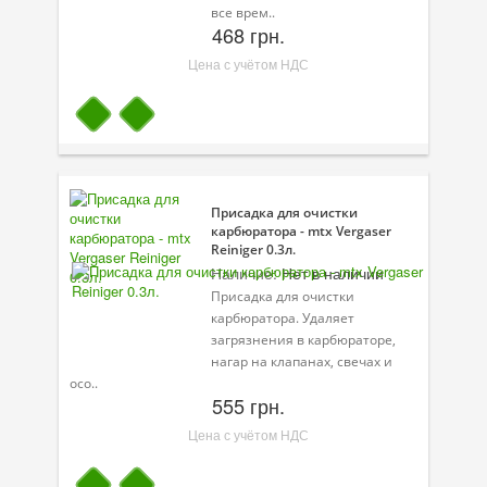
все врем..
468 грн.
Велосипедная программа
Цена с учётом НДС
Масла для лодочных моторов
Моторное масло для мотоцикла
Оружейное масло
Садовая программа
Присадка для очистки
карбюратора - mtx Vergaser
Промышленная программа
Reiniger 0.3л.
Наличие:
Нет в наличии
Технологические жидкости
Присадка для очистки
карбюратора. Удаляет
Зимняя программа
загрязнения в карбюраторе,
нагар на клапанах, свечах и
осо..
555 грн.
Цена с учётом НДС