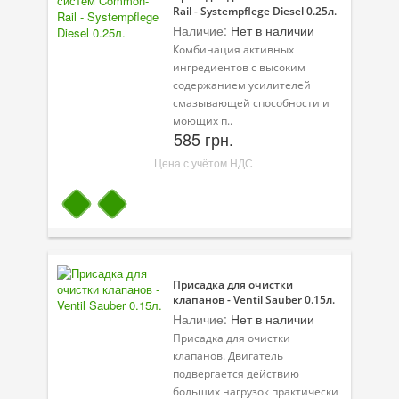
Rail - Systempflege Diesel 0.25л.
Присадки в масло
Наличие:
Нет в наличии
Присадки в системы охлаждения
Комбинация активных
ингредиентов с высоким
Присадки в топливо
содержанием усилителей
смазывающей способности и
Автокосметика
моющих п..
585 грн.
Трансмиссионные масла
Цена с учётом НДС
Сервисные продукты
Оборудование
Клеи и герметики
Присадка для очистки
Профи-серия
клапанов - Ventil Sauber 0.15л.
Наличие:
Нет в наличии
Уход за кондиционером
Присадка для очистки
клапанов. Двигатель
Смазки
подвергается действию
больших нагрузок практически
Специальные программы