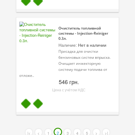
Очиститель топливной
системы - Injection-Reiniger
0.3л.
Наличие:
Нет в наличии
Присадка для очистки
бензиновых систем впрыска.
Очищает инжекторную
систему подачи топлива от
отложе..
546 грн.
Цена с учётом НДС
2
|<
<
1
3
4
5
>
>|