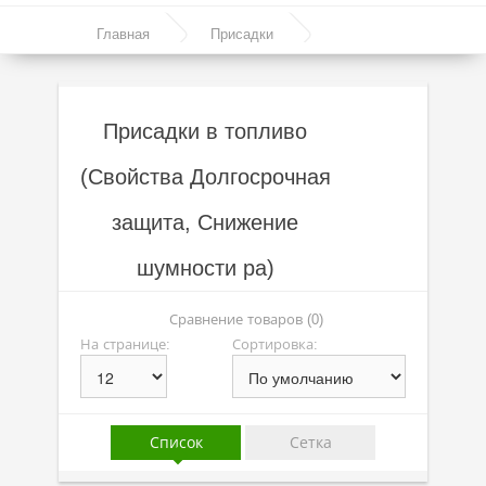
Моторные масла
Главная
Присадки
Синтетические масла
Присадки в топливо
Полусинтетические масла
Присадки в топливо
Минеральные масла
(Свойства Долгосрочная
Масло с молибденом
защита, Снижение
Линейка масел Molygen
Линейка масел Top Tec
шумности ра)
Линейка масел Special Tec
Сравнение товаров (0)
На странице:
Сортировка:
Линейка масел Optimal
Присадки
Присадки в масло
Список
Сетка
Присадки в системы охлаждения