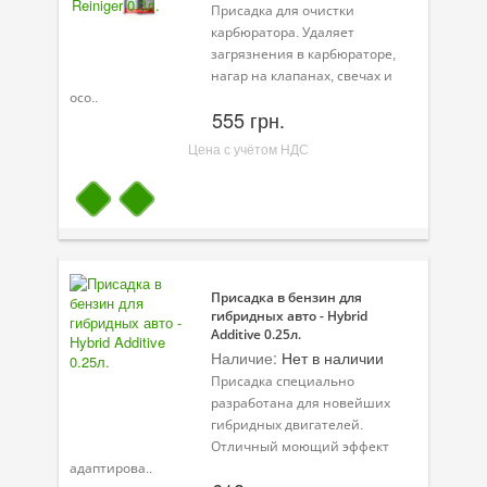
Масла для лодочных моторов
Присадка для очистки
карбюратора. Удаляет
Моторное масло для мотоцикла
загрязнения в карбюраторе,
нагар на клапанах, свечах и
Оружейное масло
осо..
555 грн.
Садовая программа
Цена с учётом НДС
Промышленная программа
Технологические жидкости
Зимняя программа
Присадка в бензин для
гибридных авто - Hybrid
Additive 0.25л.
Наличие:
Нет в наличии
Присадка специально
разработана для новейших
гибридных двигателей.
Отличный моющий эффект
адаптирова..