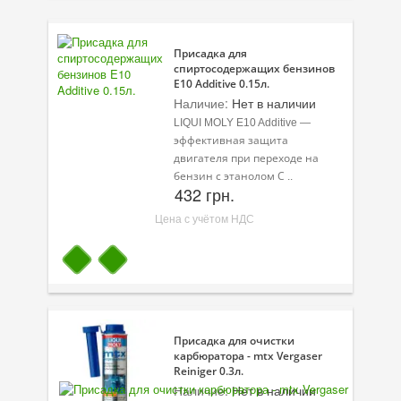
Присадки в топливо
Присадка для
Автокосметика
спиртосодержащих бензинов
E10 Additive 0.15л.
Трансмиссионные масла
Наличие:
Нет в наличии
LIQUI MOLY E10 Additive —
Сервисные продукты
эффективная защита
двигателя при переходе на
Оборудование
бензин с этанолом С ..
432 грн.
Клеи и герметики
Цена с учётом НДС
Профи-серия
Уход за кондиционером
Смазки
Специальные программы
Присадка для очистки
карбюратора - mtx Vergaser
Reiniger 0.3л.
Велосипедная программа
Наличие:
Нет в наличии