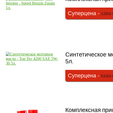
Суперцена -
1359 
Синтетическое м
5л.
Суперцена -
5160 
Комплексная прис