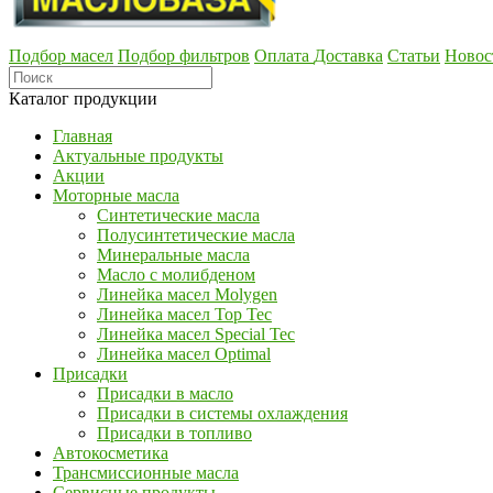
Подбор масел
Подбор фильтров
Оплата
Доставка
Статьи
Новос
Каталог продукции
Главная
Актуальные продукты
Акции
Моторные масла
Синтетические масла
Полусинтетические масла
Минеральные масла
Масло с молибденом
Линейка масел Molygen
Линейка масел Top Tec
Линейка масел Special Tec
Линейка масел Optimal
Присадки
Присадки в масло
Присадки в системы охлаждения
Присадки в топливо
Автокосметика
Трансмиссионные масла
Сервисные продукты