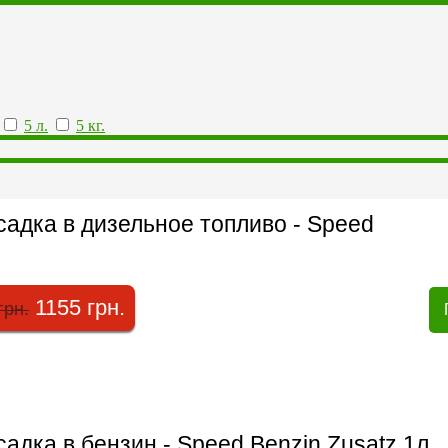
5 л.
5 кг.
адка в дизельное топливо - Speed
1155 грн.
грн.
адка в бензин - Speed Benzin Zusatz 1л.