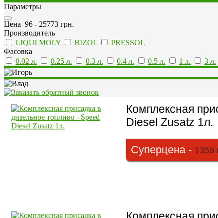
Параметры
Цена
96
-
25773
грн.
Производитель
LIQUI MOLY
BIZOL
PRESSOL
Фасовка
0.02 л.
0.25 л.
0.3 л.
0.4 л.
0.5 л.
1 л.
3 л.
Комплексная прис
Diesel Zusatz 1л.
Суперцена -
1359 
Комплексная прис