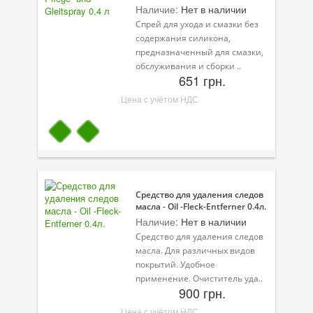
Наличие:
Нет в наличии
Велосипедная программа
Спрей для ухода и смазки без
содержания силикона,
Масла для лодочных моторов
предназначенный для смазки,
обслуживания и сборки ..
651 грн.
Моторное масло для мотоцикла
Цена с учётом НДС
Оружейное масло
Садовая программа
Промышленная программа
Технологические жидкости
Средство для удаления следов
масла - Oil -Fleck-Entferner 0.4л.
Зимняя программа
Наличие:
Нет в наличии
Средство для удаления следов
масла. Для различных видов
покрытий. Удобное
применение. Очиститель уда..
900 грн.
Цена с учётом НДС