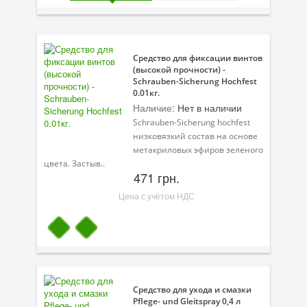
Присадки в масло
Присадки в системы охлаждения
Средство для фиксации винтов
Присадки в топливо
(высокой прочности) -
Schrauben-Sicherung Hochfest
Автокосметика
0.01кг.
Наличие:
Нет в наличии
Трансмиссионные масла
Schrauben-Sicherung hochfest
низковязкий состав на основе
Сервисные продукты
метакриловых эфиров зеленого
цвета. Застыв..
Оборудование
471 грн.
Цена с учётом НДС
Клеи и герметики
Профи-серия
Уход за кондиционером
Смазки
Средство для ухода и смазки
Pflege- und Gleitspray 0,4 л
Специальные программы