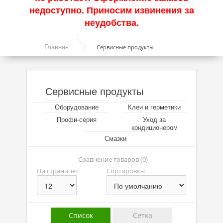
недоступно. Приносим извинения за
Акции
неудобства.
Моторные масла
Главная
Сервисные продукты
Синтетические масла
Полусинтетические масла
Сервисные продукты
Минеральные масла
Оборудование
Клеи и герметики
Масло с молибденом
Профи-серия
Уход за
кондиционером
Линейка масел Molygen
Смазки
Линейка масел Top Tec
Сравнение товаров (0)
На странице:
Сортировка:
Линейка масел Special Tec
Линейка масел Optimal
Присадки
Список
Сетка