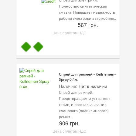
Спрей для электрики.
Полностью синтетическая
Велосипедная программа
смазка. Повышает надежность
работы электрики автомобиля..
Масла для лодочных моторов
567 грн.
Цена с учётом НДС
Моторное масло для мотоцикла
Оружейное масло
Садовая программа
Промышленная программа
Спрей для ремней - Keilriemen-
Spray 0.4л.
Технологические жидкости
Наличие:
Нет в наличии
Спрей для ремней.
Зимняя программа
Предотвращает и устраняет
скрип, и проскальзывание
клинового (поликлинового)
ремня..
906 грн.
Цена с учётом НДС