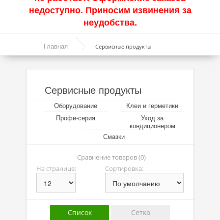
недоступно. Приносим извинения за
Акции
неудобства.
Моторные масла
Главная
Сервисные продукты
Синтетические масла
Полусинтетические масла
Сервисные продукты
Минеральные масла
Оборудование
Клеи и герметики
Масло с молибденом
Профи-серия
Уход за
кондиционером
Линейка масел Molygen
Смазки
Линейка масел Top Tec
Сравнение товаров (0)
На странице:
Сортировка:
Линейка масел Special Tec
Линейка масел Optimal
Присадки
Список
Сетка