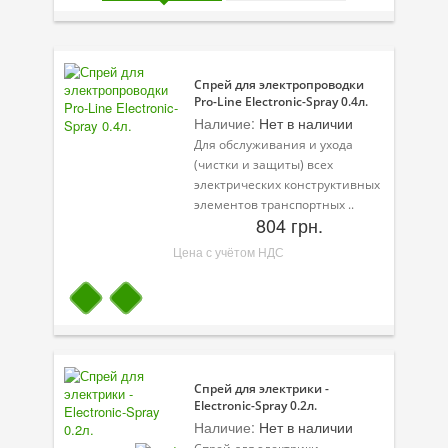
Присадки в масло
Присадки в системы охлаждения
Спрей для электропроводки
Присадки в топливо
Pro-Line Electronic-Spray 0.4л.
Наличие:
Нет в наличии
Автокосметика
Для обслуживания и ухода
(чистки и защиты) всех
Трансмиссионные масла
электрических конструктивных
элементов транспортных ..
Сервисные продукты
804 грн.
Оборудование
Цена с учётом НДС
Клеи и герметики
Профи-серия
Уход за кондиционером
Спрей для электрики -
Смазки
Electronic-Spray 0.2л.
Наличие:
Нет в наличии
Специальные программы