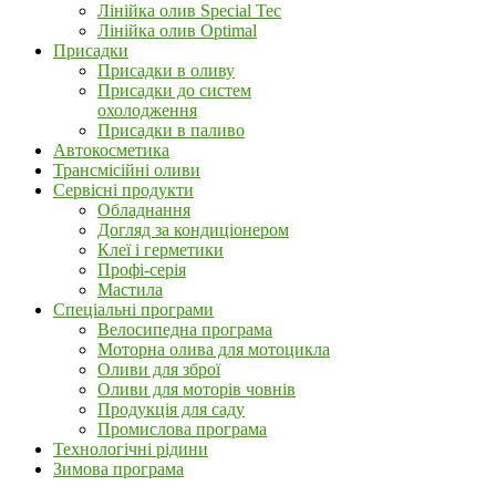
Лінійка олив Special Tec
Лінійка олив Optimal
Присадки
Присадки в оливу
Присадки до систем
охолодження
Присадки в паливо
Автокосметика
Трансмісійні оливи
Сервісні продукти
Обладнання
Догляд за кондиціонером
Клеї і герметики
Профі-серія
Мастила
Спеціальні програми
Велосипедна програма
Моторна олива для мотоцикла
Оливи для зброї
Оливи для моторів човнів
Продукція для саду
Промислова програма
Технологічні рідини
Зимова програма