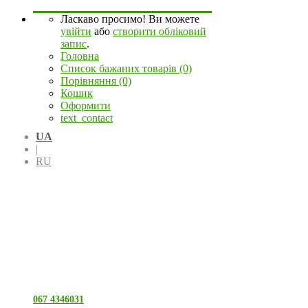
Ласкаво просимо! Ви можете
увійти
або
створити обліковий
запис
.
Головна
Список бажаних товарів (0)
Порівняння (0)
Кошик
Оформити
text_contact
UA
|
RU
067 4346031