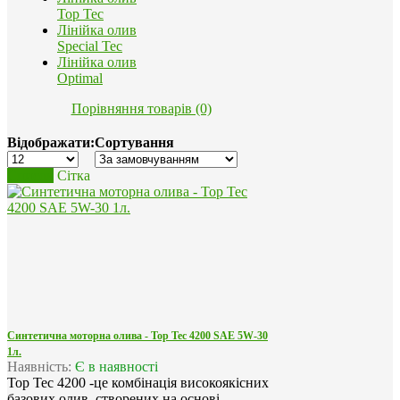
Top Tec
Лінійка олив
Special Tec
Лінійка олив
Optimal
Порівняння товарів (0)
Відображати:
Сортування
Список
Сітка
Синтетична моторна олива - Top Tec 4200 SAE 5W-30
1л.
Наявність:
Є в наявності
Top Tec 4200 -це комбінація високоякісних
базових олив, створених на основі