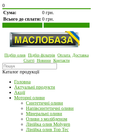
0
Сума:
0 грн.
Всього до сплати:
0 грн.
Переглянути кошик
Оформити замовлення
Підбір олив
Підбір фільтрів
Оплата
Доставка
Статті
Новини
Контакти
Каталог продукції
Головна
Актуальні продукти
Акції
Моторні оливи
Синтетичні оливи
Напівсинтетичні оливи
Мінеральні оливи
Оливи з молібденом
Лінійка олив Molygen
Лінійка олив Top Tec