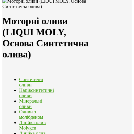
Моторні оливи
(LIQUI MOLY,
Основа Синтетична
олива)
Синтетичні
оливи
Напівсинтетичні
оливи
Мінеральні
оливи
Оливи з
молібденом
Лінійка олив
Molygen
Лінійка олив