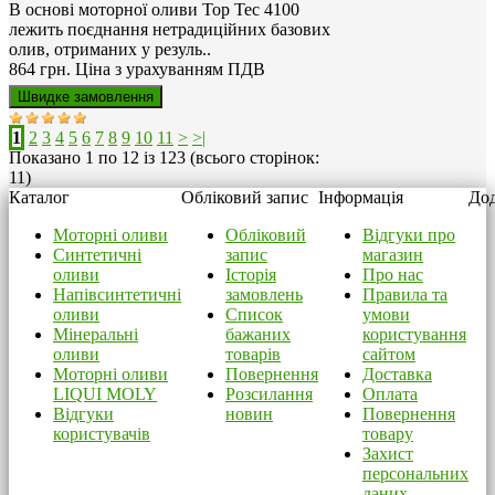
В основі моторної оливи Top Tec 4100
лежить поєднання нетрадиційних базових
олив, отриманих у резуль..
864 грн.
Ціна з урахуванням ПДВ
1
2
3
4
5
6
7
8
9
10
11
>
>|
Показано 1 по 12 із 123 (всього сторінок:
11)
Каталог
Обліковий запис
Інформація
Дод
Моторні оливи
Обліковий
Відгуки про
Синтетичні
запис
магазин
оливи
Історія
Про нас
Напівсинтетичні
замовлень
Правила та
оливи
Список
умови
Мінеральні
бажаних
користування
оливи
товарів
сайтом
Моторні оливи
Повернення
Доставка
LIQUI MOLY
Розсилання
Оплата
Відгуки
новин
Повернення
користувачів
товару
Захист
персональних
даних