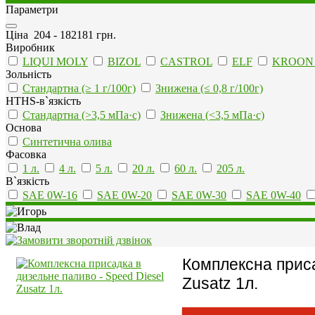
Параметри
Ціна
204
-
182181
грн.
Виробник
LIQUI MOLY
BIZOL
CASTROL
ELF
KROON 
Зольність
Стандартна (≥ 1 г/100г)
Знижена (≤ 0,8 г/100г)
HTHS-в`язкість
Стандартна (>3,5 мПа·с)
Знижена (<3,5 мПа·с)
Основа
Синтетична олива
Фасовка
1 л.
4 л.
5 л.
20 л.
60 л.
205 л.
В`язкість
SAE 0W-16
SAE 0W-20
SAE 0W-30
SAE 0W-40
Комплексна приса
Zusatz 1л.