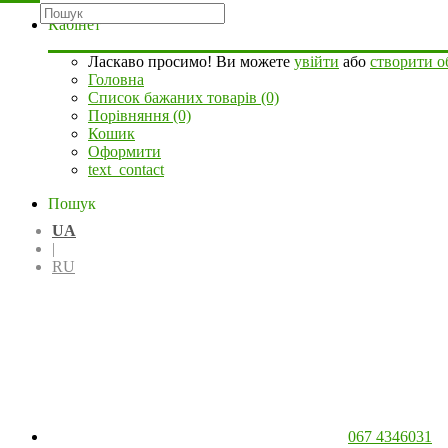
Кабінет
Ласкаво просимо! Ви можете
увійти
або
створити о
Головна
Список бажаних товарів (0)
Порівняння (0)
Кошик
Оформити
text_contact
Пошук
UA
|
RU
067 4346031