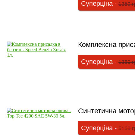
Суперціна -
1359 г
Комплексна приса
Суперціна -
1359 г
Синтетична мотор
Суперціна -
5160 г