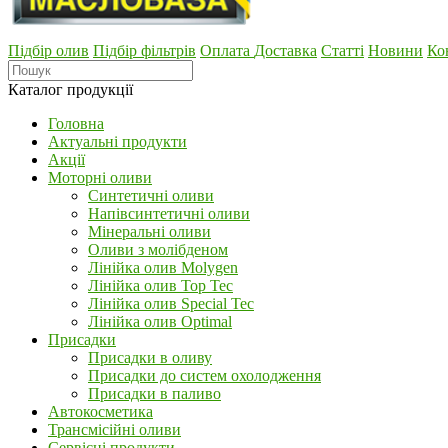
Підбір олив
Підбір фільтрів
Оплата
Доставка
Статті
Новини
Ко
Каталог продукції
Головна
Актуальні продукти
Акції
Моторні оливи
Синтетичні оливи
Напівсинтетичні оливи
Мінеральні оливи
Оливи з молібденом
Лінійка олив Molygen
Лінійка олив Top Tec
Лінійка олив Special Tec
Лінійка олив Optimal
Присадки
Присадки в оливу
Присадки до систем охолодження
Присадки в паливо
Автокосметика
Трансмісійні оливи
Сервісні продукти