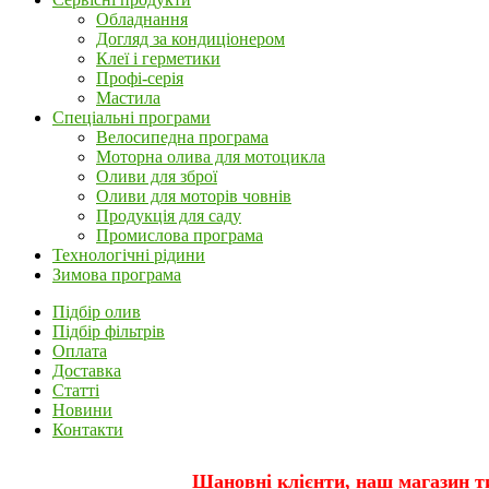
Обладнання
Догляд за кондиціонером
Клеї і герметики
Профі-серія
Мастила
Спеціальні програми
Велосипедна програма
Моторна олива для мотоцикла
Оливи для зброї
Оливи для моторів човнів
Продукція для саду
Промислова програма
Технологічні рідини
Зимова програма
Підбір олив
Підбір фільтрів
Оплата
Доставка
Статті
Новини
Контакти
Шановні клієнти, наш магазин т