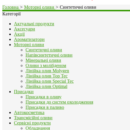
Головна
>
Моторні оливи
>
Синтетичні оливи
Категорії
Актуальні продукти
Аксесуари
Акції
Ароматизатори
Моторні оливи
Синтетичні оливи
Напівсинтетичні оливи
Мінеральні оливи
Оливи з молібденом
Лінійка олив Molygen
Лінійка олив Top Tec
Лінійка олив Special Tec
Лінійка олив Optimal
Присадки
Присадки в оливу
Присадки до систем охолодження
Присадки в паливо
Автокосметика
Трансмісійні оливи
Сервісні продукти
Обладнання