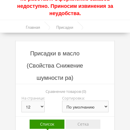
недоступно. Приносим извинения за
Акции
неудобства.
Моторные масла
Главная
Присадки
Синтетические масла
Присадки в масло
Полусинтетические масла
Присадки в масло
Минеральные масла
(Свойства Снижение
Масло с молибденом
шумности ра)
Линейка масел Molygen
Линейка масел Top Tec
Сравнение товаров (0)
На странице:
Сортировка:
Линейка масел Special Tec
Линейка масел Optimal
Присадки
Список
Сетка