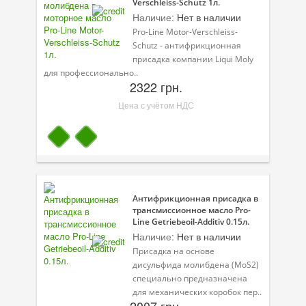
Verschleiss-Schutz 1л.
Наличие:
Нет в наличии
Велосипедная программа
Pro-Line Motor-Verschleiss-
Schutz - антифрикционная
Масла для лодочных моторов
присадка компании Liqui Moly
для профессионально..
Моторное масло для мотоцикла
2322 грн.
Оружейное масло
Цена с учётом НДС
Садовая программа
Промышленная программа
Технологические жидкости
Антифрикционная присадка в
Зимняя программа
трансмиссионное масло Pro-
Line Getriebeoil-Additiv 0.15л.
Наличие:
Нет в наличии
Присадка на основе
дисульфида молибдена (MoS2)
специально предназначена
для механических коробок пер..
2007 грн.