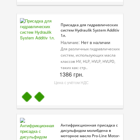
Присадки в масло
Присадки в системы охлаждения
Присадка для гидравлических
Присадки в топливо
систем Hydraulik System Additiv
1л.
Автокосметика
Наличие:
Нет в наличии
Для различных гидравлических
Трансмиссионные масла
систем, использующих масла
классов HV, HLP, HVLP, HVLPD,
Сервисные продукты
таких как: стр..
1386 грн.
Оборудование
Цена с учётом НДС
Клеи и герметики
Профи-серия
Уход за кондиционером
Антифрикционная присадка с
Смазки
дисульфидом молибдена в
моторное масло Pro-Line Motor-
Специальные программы