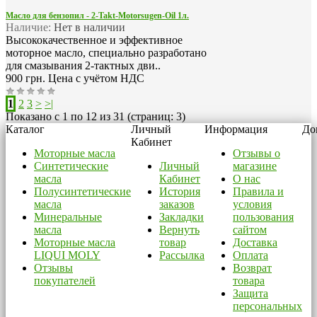
Масло для бензопил - 2-Takt-Motorsugen-Oil 1л.
Наличие:
Нет в наличии
Высококачественное и эффективное
моторное масло, специально разработано
для смазывания 2-тактных дви..
900 грн.
Цена с учётом НДС
1
2
3
>
>|
Показано с 1 по 12 из 31 (страниц: 3)
Каталог
Личный
Информация
До
Кабинет
Моторные масла
Отзывы о
Синтетические
Личный
магазине
масла
Кабинет
О нас
Полусинтетические
История
Правила и
масла
заказов
условия
Минеральные
Закладки
пользования
масла
Вернуть
сайтом
Моторные масла
товар
Доставка
LIQUI MOLY
Рассылка
Оплата
Отзывы
Возврат
покупателей
товара
Защита
персональных