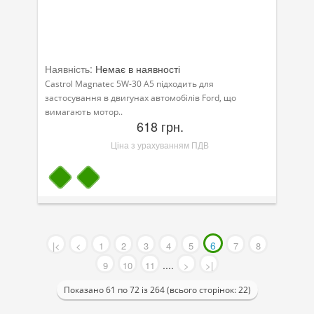
Наявність:
Немає в наявності
Castrol Magnatec 5W-30 A5 підходить для
застосування в двигунах автомобілів Ford, що
вимагають мотор..
618 грн.
Ціна з урахуванням ПДВ
6
|<
<
1
2
3
4
5
7
8
....
9
10
11
>
>|
Показано 61 по 72 із 264 (всього сторінок: 22)