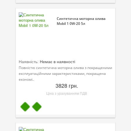
Велосипедна програма
Синтетична моторна олива
Моторна олива для мотоцикла
Mobil 1 0W-20 5л
Оливи для зброї
Оливи для моторів човнів
Продукція для саду
Наявність:
Немає в наявності
Промислова програма
Повністю синтетична моторна олива з покращеними
експлуатаційними характеристиками, покращена
Технологічні рідини
економі..
3828 грн.
Зимова програма
Ціна з урахуванням ПДВ