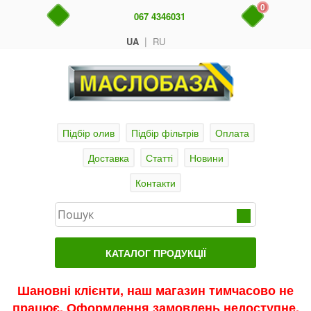
0
067 4346031
|
UA
RU
Підбір олив
Підбір фільтрів
Оплата
Доставка
Статті
Новини
Контакти
КАТАЛОГ ПРОДУКЦІЇ
Головна
Шановні клієнти, наш магазин тимчасово не
працює. Оформлення замовлень недоступне.
Актуальні продукти