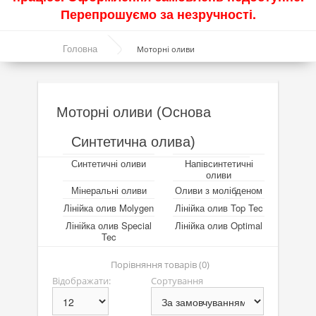
Перепрошуємо за незручності.
Акції
Головна
Моторні оливи
Моторні оливи
Синтетичні оливи
Напівсинтетичні оливи
Моторні оливи (Основа
Мінеральні оливи
Синтетична олива)
Оливи з молібденом
Синтетичні оливи
Напівсинтетичні
оливи
Лінійка олив Molygen
Мінеральні оливи
Оливи з молібденом
Лінійка олив Molygen
Лінійка олив Top Tec
Лінійка олив Top Tec
Лінійка олив Special
Лінійка олив Optimal
Tec
Лінійка олив Special Tec
Порівняння товарів (0)
Лінійка олив Optimal
Відображати:
Сортування
Присадки