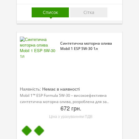
Присадки в оливу
Список
Сітка
Присадки до систем охолодження
Присадки в паливо
Автокосметика
Синтетична моторна олива
Mobil 1 ESP 5W-30 1л
Трансмісійні оливи
Сервісні продукти
Обладнання
Наявність:
Немає в наявності
Догляд за кондиціонером
Mobil 1™ ESP Formula 5W-30 – високоефективна
Клеї і герметики
синтетична моторна олива, розроблена для за..
672 грн.
Профі-серія
Ціна з урахуванням ПДВ
Мастила
Спеціальні програми